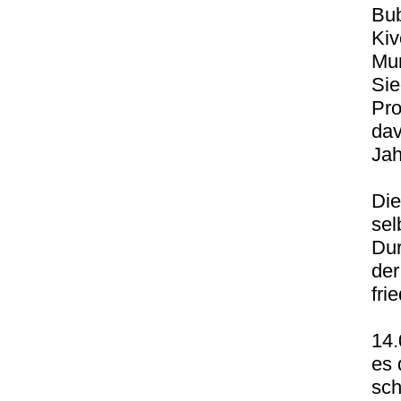
Bub
Ki
Mun
Sie
Pro
dav
Jah
Die
sel
Dur
der
fri
14.
es 
sch