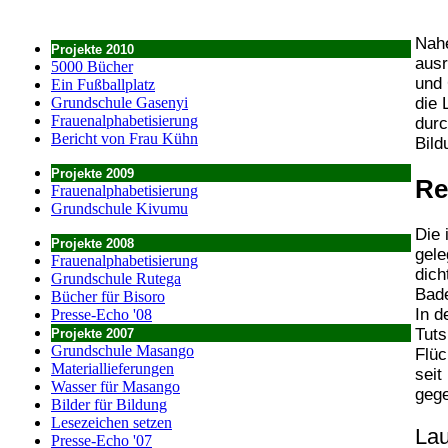
Nah
Projekte 2010
ausr
5000 Bücher
und 
Ein Fußballplatz
Grundschule Gasenyi
die 
Frauenalphabetisierung
durc
Bericht von Frau Kühn
Bild
Projekte 2009
Re
Frauenalphabetisierung
Grundschule Kivumu
Die 
Projekte 2008
gele
Frauenalphabetisierung
dich
Grundschule Rutega
Bade
Bücher für Bisoro
In d
Presse-Echo '08
Tuts
Projekte 2007
Grundschule Masango
Flüc
Materiallieferungen
seit
Wasser für Masango
gege
Bilder für Bildung
Lesezeichen setzen
Lau
Presse-Echo '07