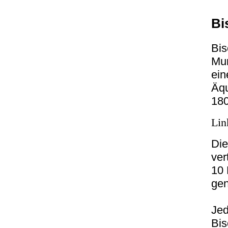
Bi
Bis
Mur
ein
Äqu
18
Lin
Die
ver
10 
gen
Jed
Bis