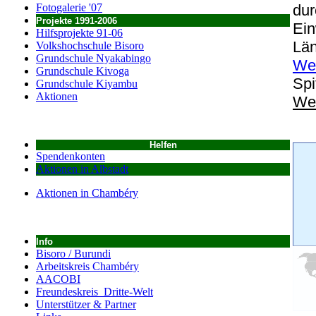
dur
Fotogalerie '07
Projekte 1991-2006
Ein
Hilfsprojekte 91-06
Lä
Volkshochschule Bisoro
Grundschule Nyakabingo
Wel
Grundschule Kivoga
Spi
Grundschule Kiyambu
Aktionen
Wel
Helfen
Spendenkonten
Aktionen in Albstadt
Aktionen in Chambéry
Info
Bisoro / Burundi
Arbeitskreis Chambéry
AACOBI
Freundeskreis Dritte-Welt
Unterstützer & Partner