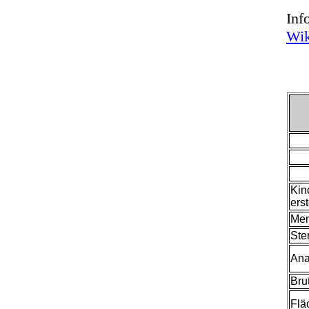
Inf
Wik
Kin
ers
Men
Ste
Ana
Bru
Flä