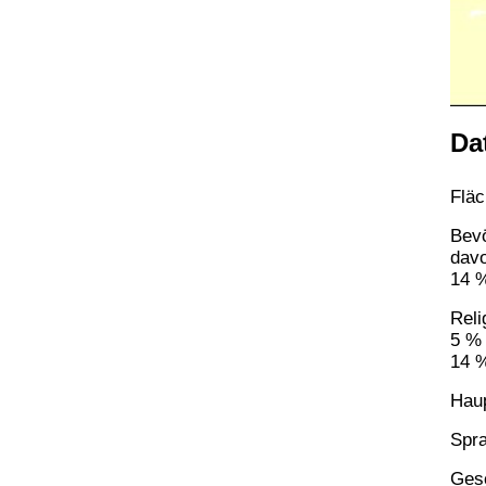
Da
Fläc
Bevö
davo
14 %
Reli
5 % 
14 %
Haup
Spra
Gesc