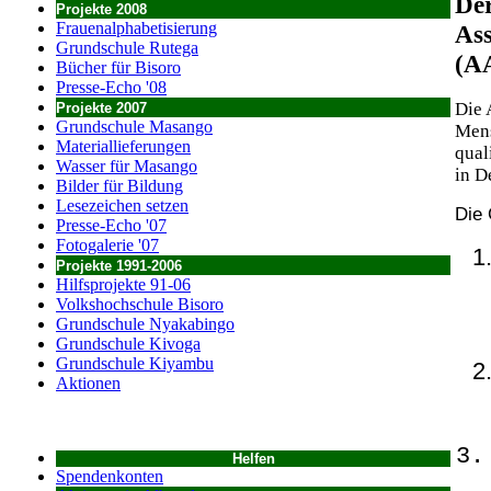
Der
Projekte 2008
Frauenalphabetisierung
Ass
Grundschule Rutega
(A
Bücher für Bisoro
Presse-Echo '08
Die 
Projekte 2007
Grundschule Masango
Mens
Materiallieferungen
qual
Wasser für Masango
in D
Bilder für Bildung
Lesezeichen setzen
Die 
Presse-Echo '07
Fotogalerie '07
Projekte 1991-2006
Hilfsprojekte 91-06
Volkshochschule Bisoro
Grundschule Nyakabingo
Grundschule Kivoga
Grundschule Kiyambu
Aktionen
Helfen
Spendenkonten